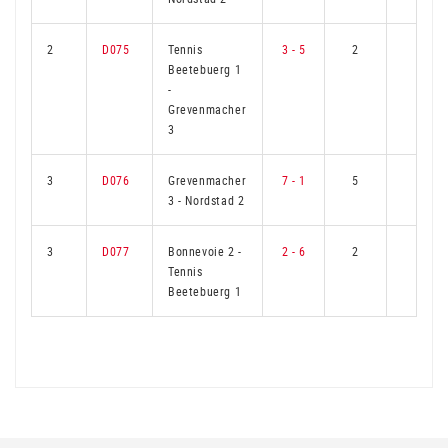
2
D075
Tennis
3 - 5
2
4
Beetebuerg 1
-
Grevenmacher
3
3
D076
Grevenmacher
7 - 1
5
1
3
-
Nordstad 2
3
D077
Bonnevoie 2
-
2 - 6
2
4
Tennis
Beetebuerg 1