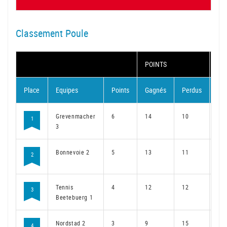
Classement Poule
POINTS
MA
Place
Equipes
Points
Gagnés
Perdus
Ga
Grevenmacher
6
14
10
11
1
3
Bonnevoie 2
5
13
11
10
2
Tennis
4
12
12
8
3
Beetebuerg 1
Nordstad 2
3
9
15
7
4