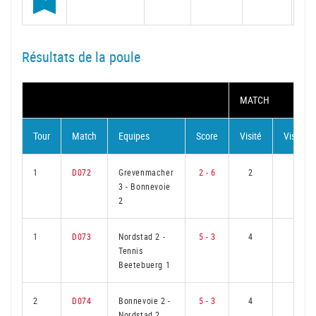
Résultats de la poule
MATCH
Tour
Match
Equipes
Score
Visité
Visiteur
1
D072
Grevenmacher
2 - 6
2
4
3
-
Bonnevoie
2
1
D073
Nordstad 2
-
5 - 3
4
2
Tennis
Beetebuerg 1
2
D074
Bonnevoie 2
-
5 - 3
4
2
Nordstad 2