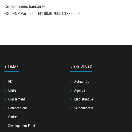
Coordonnées bancaires :
BGL BNP Paribas LU41 0030 7000 0183 0000
SITEMAP
LIENS UTILES
FLT
Actualités
Clubs
Agenda
Classement
Médiathèque
Compétitions
Se connecter
Cadres
Development Fund