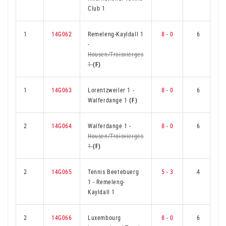
Club 1
1
14G062
Remeleng-Kayldall 1
8 - 0
6
-
Housen/Troisvierges
1
(F)
1
14G063
Lorentzweiler 1
-
8 - 0
6
Walferdange 1
(F)
2
14G064
Walferdange 1
-
8 - 0
6
Housen/Troisvierges
1
(F)
2
14G065
Tennis Beetebuerg
5 - 3
4
1
-
Remeleng-
Kayldall 1
2
14G066
Luxembourg
8 - 0
6