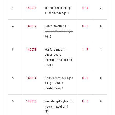
4
14G071
Tennis Beetebuerg
4 - 4
3
1
-
Walferdange 1
4
14G072
Lorentzweiler 1
-
8 - 0
6
Housen/Troisvierges
1
(F)
5
14G073
Walferdange 1
-
1 - 7
1
Luxembourg
International Tennis
Club 1
5
14G074
Housen/Troisvierges
0 - 8
0
1
(F)
-
Tennis
Beetebuerg 1
5
14G075
Remeleng-Kayldall 1
8 - 0
6
-
Lorentzweiler 1
(F)