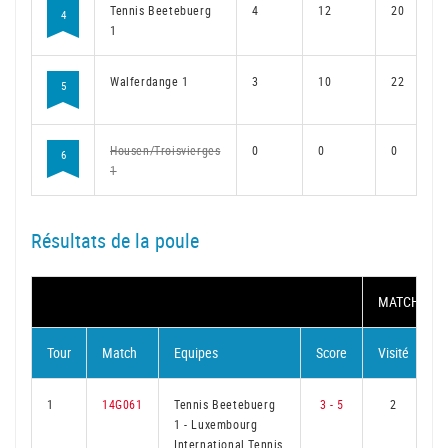
Tennis Beetebuerg
4
12
20
4
1
Walferdange 1
3
10
22
5
Housen/Troisvierges
0
0
0
6
1
Résultats de la poule
MATCH
Tour
Match
Equipes
Score
Visité
V
1
14G061
Tennis Beetebuerg
3 - 5
2
1
-
Luxembourg
International Tennis