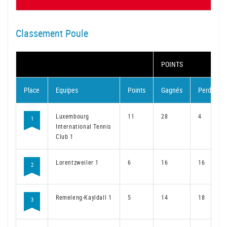
Classement Poule
POINTS
Place
Equipes
Points
Gagnés
Perdus
Luxembourg
11
28
4
1
International Tennis
Club 1
Lorentzweiler 1
6
16
16
2
Remeleng-Kayldall 1
5
14
18
3