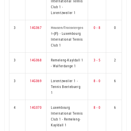
International Tennis
Club 1
-
Lorentzweiler 1
3
14G067
Housen/Troisvierges
0 - 8
0
1
(F)
-
Luxembourg
International Tennis
Club 1
3
14G068
Remeleng-Kayldall 1
3 - 5
2
-
Walferdange 1
3
14G069
Lorentzweiler 1
-
8 - 0
6
Tennis Beetebuerg
1
4
14G070
Luxembourg
8 - 0
6
International Tennis
Club 1
-
Remeleng-
Kayldall 1