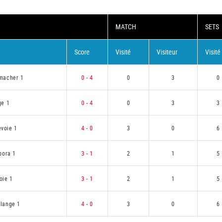
MATCH
SETS
Score
Visité
Visiteur
Visité
macher 1
0 - 4
0
3
0
ge 1
0 - 4
0
3
3
voie 1
4 - 0
3
0
6
pora 1
3 - 1
2
1
5
oie 1
3 - 1
2
1
5
flange 1
4 - 0
3
0
6