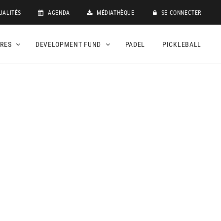
UALITÉS
AGENDA
MÉDIATHÈQUE
SE CONNECTER
DRES
DEVELOPMENT FUND
PADEL
PICKLEBALL