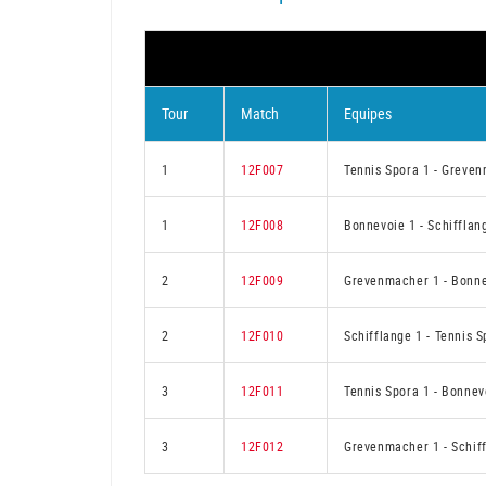
Tour
Match
Equipes
1
12F007
Tennis Spora 1
-
Greven
1
12F008
Bonnevoie 1
-
Schifflan
2
12F009
Grevenmacher 1
-
Bonne
2
12F010
Schifflange 1
-
Tennis S
3
12F011
Tennis Spora 1
-
Bonnev
3
12F012
Grevenmacher 1
-
Schif