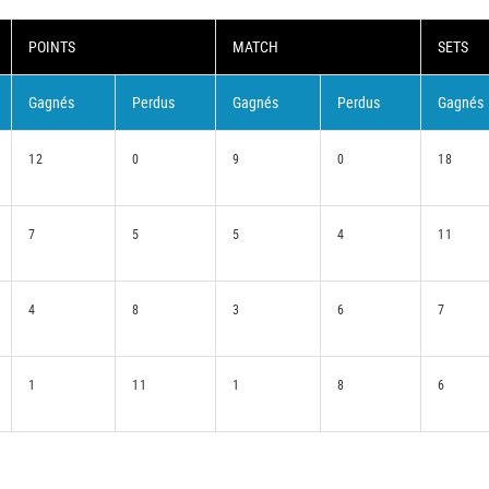
POINTS
MATCH
SETS
Gagnés
Perdus
Gagnés
Perdus
Gagnés
12
0
9
0
18
7
5
5
4
11
4
8
3
6
7
1
11
1
8
6