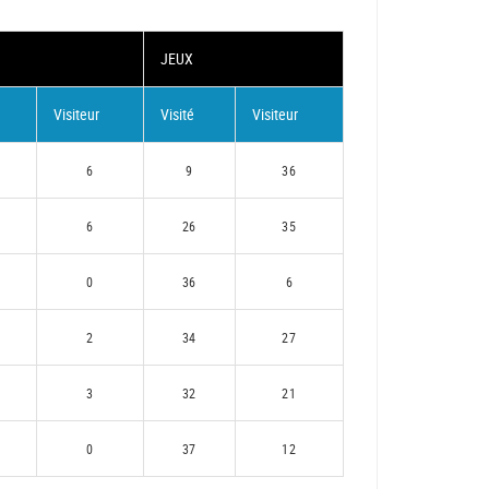
JEUX
Visiteur
Visité
Visiteur
6
9
36
6
26
35
0
36
6
2
34
27
3
32
21
0
37
12