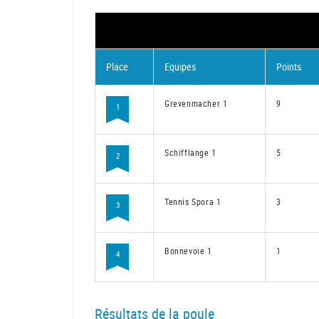
Place
Equipes
Points
Grevenmacher 1
9
1
Schifflange 1
5
2
Tennis Spora 1
3
3
Bonnevoie 1
1
4
Résultats de la poule