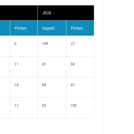
JEUX
Perdus
Gagnés
Perdus
0
109
27
11
81
90
14
68
91
17
53
103