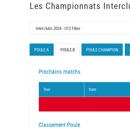
Les Championnats Intercl
POULE A
POULE B
POULE CHAMPION
Prochains matchs
Tour
Date
Classement Poule