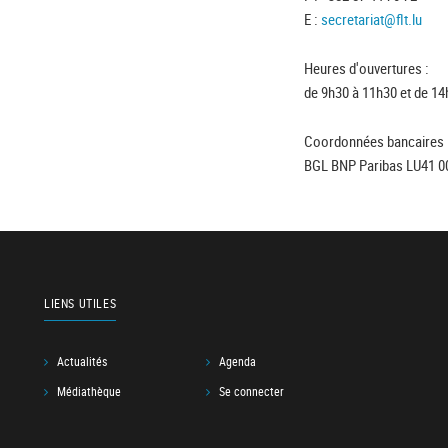
E :
secretariat@flt.lu
Heures d'ouvertures :
de 9h30 à 11h30 et de 14
Coordonnées bancaires 
BGL BNP Paribas LU41 0
LIENS UTILES
Actualités
Agenda
Médiathèque
Se connecter