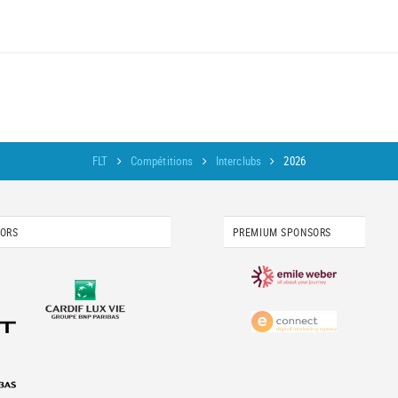
FLT
Compétitions
Interclubs
2026
SORS
PREMIUM SPONSORS