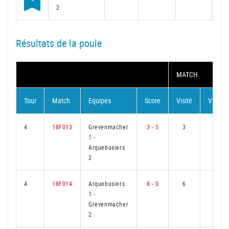
2
Résultats de la poule
MATCH
Tour
Match
Equipes
Score
Visité
Visiteu
4
18F013
Grevenmacher
3 - 5
3
3
1
-
Arquebusiers
2
4
18F014
Arquebusiers
8 - 0
6
0
1
-
Grevenmacher
2