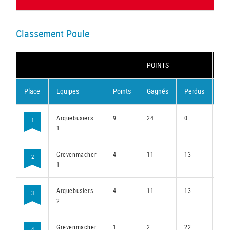
Classement Poule
POINTS
MA
Place
Equipes
Points
Gagnés
Perdus
Ga
Arquebusiers
9
24
0
18
1
1
Grevenmacher
4
11
13
9
2
1
Arquebusiers
4
11
13
7
3
2
Grevenmacher
1
2
22
2
4