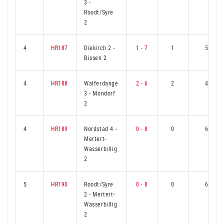
3
-
Roodt/Syre
2
4
HR187
Diekirch 2
-
1 - 7
1
5
Bissen 2
4
HR188
Walferdange
2 - 6
2
4
3
-
Mondorf
2
4
HR189
Nordstad 4
-
0 - 8
0
6
Mertert-
Wasserbillig
2
5
HR190
Roodt/Syre
0 - 8
0
6
2
-
Mertert-
Wasserbillig
2