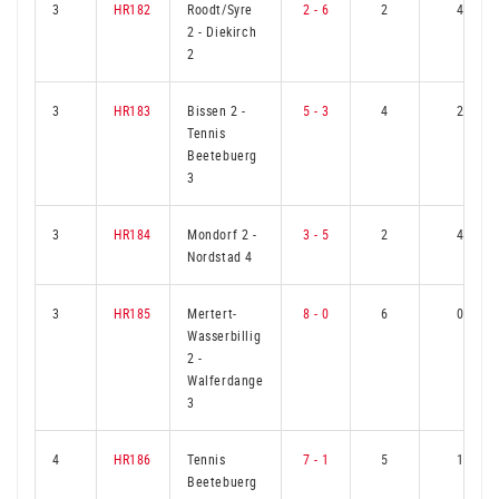
3
HR182
Roodt/Syre
2 - 6
2
4
2
-
Diekirch
2
3
HR183
Bissen 2
-
5 - 3
4
2
Tennis
Beetebuerg
3
3
HR184
Mondorf 2
-
3 - 5
2
4
Nordstad 4
3
HR185
Mertert-
8 - 0
6
0
Wasserbillig
2
-
Walferdange
3
4
HR186
Tennis
7 - 1
5
1
Beetebuerg