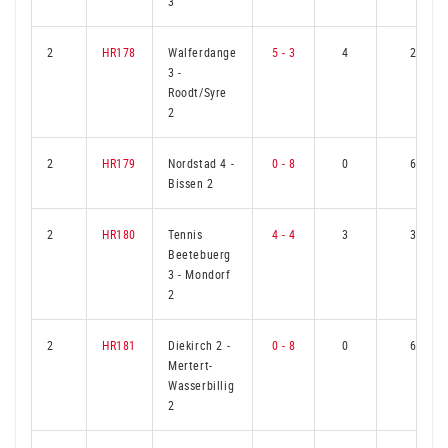
3
2
HR178
Walferdange
5 - 3
4
2
3
-
Roodt/Syre
2
2
HR179
Nordstad 4
-
0 - 8
0
6
Bissen 2
2
HR180
Tennis
4 - 4
3
3
Beetebuerg
3
-
Mondorf
2
2
HR181
Diekirch 2
-
0 - 8
0
6
Mertert-
Wasserbillig
2