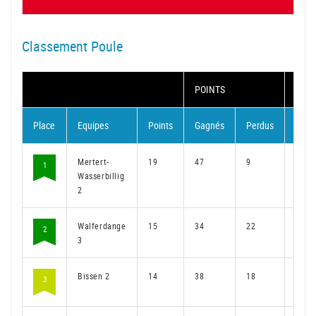
Classement Poule
POINTS
MAT
Place
Equipes
Points
Gagnés
Perdus
Gagn
Mertert-
19
47
9
36
1
Wasserbillig
2
Walferdange
15
34
22
27
2
3
Bissen 2
14
38
18
28
3