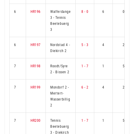
6
HR196
Walferdange
8 - 0
6
0
3
-
Tennis
Beetebuerg
3
6
HR197
Nordstad 4
-
5 - 3
4
2
Diekirch 2
7
HR198
Roodt/Syre
1 - 7
1
5
2
-
Bissen 2
7
HR199
Mondorf 2
-
6 - 2
4
2
Mertert-
Wasserbillig
2
7
HR200
Tennis
1 - 7
1
5
Beetebuerg
3
-
Diekirch