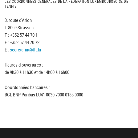
LES COORDONNÉES GÉNÉRALES DE LA FÉDÉRATION LUXEMBOURGEOISE DE
TENNIS
3, route d'Arlon
L-8009 Strassen
T : +352 57 44 70 1
F : +352 57 44 70 72
E :
secretariat@flt.lu
Heures d'ouvertures :
de 9h30 à 11h30 et de 14h00 à 16h00
Coordonnées bancaires :
BGL BNP Paribas LU41 0030 7000 0183 0000