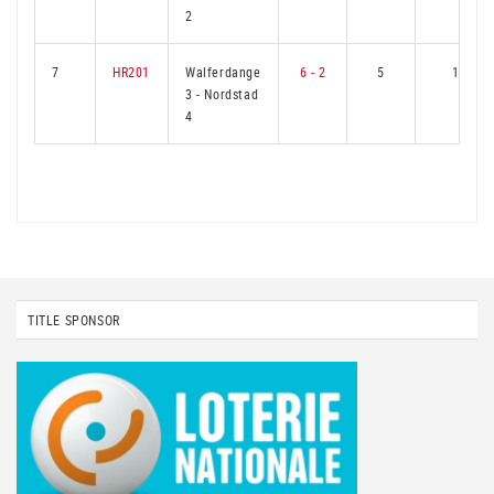
2
7
HR201
Walferdange
6 - 2
5
1
3
-
Nordstad
4
TITLE SPONSOR