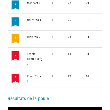
Mondorf 2
9
27
29
19
4
Nordstad 4
9
25
31
18
5
Diekirch 2
8
23
33
16
6
Tennis
6
18
38
14
7
Beetebuerg
3
Roodt/Syre
3
12
44
10
8
2
Résultats de la poule