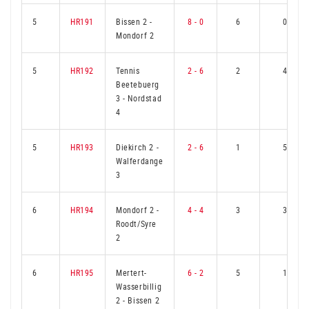
5
HR191
Bissen 2
-
8 - 0
6
0
Mondorf 2
5
HR192
Tennis
2 - 6
2
4
Beetebuerg
3
-
Nordstad
4
5
HR193
Diekirch 2
-
2 - 6
1
5
Walferdange
3
6
HR194
Mondorf 2
-
4 - 4
3
3
Roodt/Syre
2
6
HR195
Mertert-
6 - 2
5
1
Wasserbillig
2
-
Bissen 2