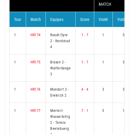
MATCH
Tour
Match
Equipes
Score
Visité
Visiteur
1
HR174
Roodt/Syre
1 - 7
1
5
2
-
Nordstad
4
1
HR175
Bissen 2
-
1 - 7
1
5
Walferdange
3
1
HR176
Mondorf 2
-
4 - 4
3
3
Diekirch 2
1
HR177
Mertert-
7 - 1
5
1
Wasserbillig
2
-
Tennis
Beetebuerg