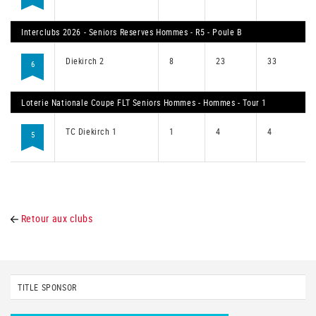
Interclubs 2026 - Seniors Reserves Hommes - R5 - Poule B
Diekirch 2
8
23
33
6
Loterie Nationale Coupe FLT Seniors Hommes - Hommes - Tour 1
TC Diekirch 1
1
4
4
5
Retour aux clubs
TITLE SPONSOR