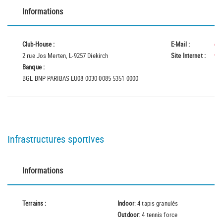
Informations
Club-House :
E-Mail :
dk
2 rue Jos Merten, L-9257 Diekirch
Site Internet :
ww
Banque :
BGL BNP PARIBAS LU08 0030 0085 5351 0000
Infrastructures sportives
Informations
Terrains :
Indoor
: 4 tapis granulés
Outdoor
: 4 tennis force