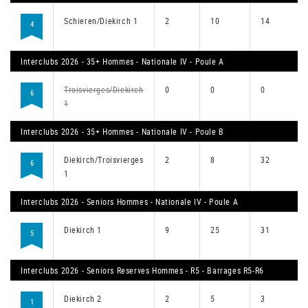
Schieren/Diekirch 1
2
10
14
4
Interclubs 2026 - 35+ Hommes - Nationale IV - Poule A
Troisvierges/Diekirch
0
0
0
6
1
Interclubs 2026 - 35+ Hommes - Nationale IV - Poule B
Diekirch/Troisvierges
2
8
32
6
1
Interclubs 2026 - Seniors Hommes - Nationale IV - Poule A
Diekirch 1
9
25
31
5
Interclubs 2026 - Seniors Reserves Hommes - R5 - Barrages R5-R6
Diekirch 2
2
5
3
1