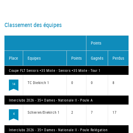
Classement des équipes
Points
Place
Equipes
Points
Gagnés
Perdus
Coupe FLT Seniors +35 Mixte - Seniors +35 Mixte - Tour 1
TC Diekirch 1
0
0
8
14
Interclubs 2026 - 35+ Dames - Nationale II - Poule A
Schieren/Diekirch 1
2
7
17
4
Interclubs 2026 - 35+ Dames - Nationale II - Poule Relégation