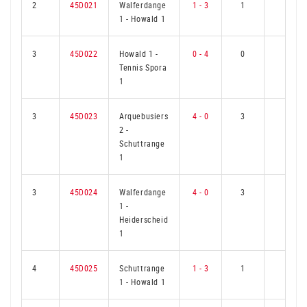
2
45D021
Walferdange
1 - 3
1
2
1
-
Howald 1
3
45D022
Howald 1
-
0 - 4
0
3
Tennis Spora
1
3
45D023
Arquebusiers
4 - 0
3
0
2
-
Schuttrange
1
3
45D024
Walferdange
4 - 0
3
0
1
-
Heiderscheid
1
4
45D025
Schuttrange
1 - 3
1
2
1
-
Howald 1