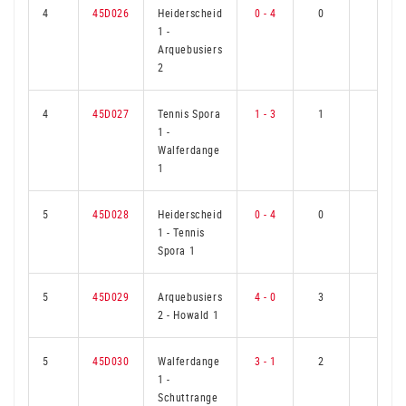
4
45D026
Heiderscheid
0 - 4
0
3
1
-
Arquebusiers
2
4
45D027
Tennis Spora
1 - 3
1
2
1
-
Walferdange
1
5
45D028
Heiderscheid
0 - 4
0
3
1
-
Tennis
Spora 1
5
45D029
Arquebusiers
4 - 0
3
0
2
-
Howald 1
5
45D030
Walferdange
3 - 1
2
1
1
-
Schuttrange