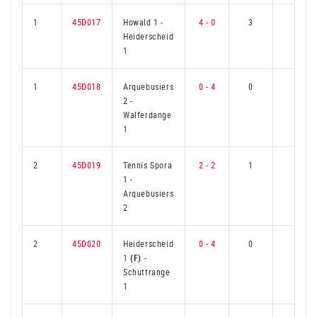
1
45D017
Howald 1
-
4 - 0
3
0
Heiderscheid
1
1
45D018
Arquebusiers
0 - 4
0
3
2
-
Walferdange
1
2
45D019
Tennis Spora
2 - 2
1
2
1
-
Arquebusiers
2
2
45D020
Heiderscheid
0 - 4
0
3
1
(F)
-
Schuttrange
1