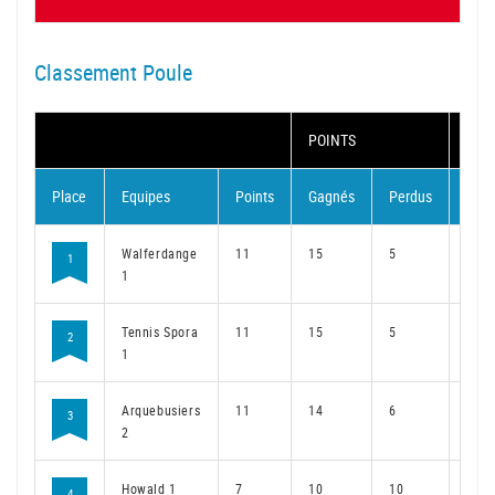
Classement Poule
POINTS
MAT
Place
Equipes
Points
Gagnés
Perdus
Gag
Walferdange
11
15
5
11
1
1
Tennis Spora
11
15
5
11
2
1
Arquebusiers
11
14
6
11
3
2
Howald 1
7
10
10
7
4