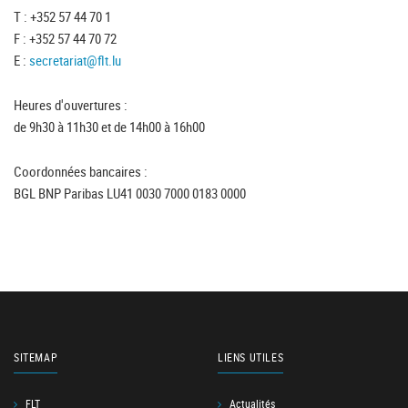
T : +352 57 44 70 1
F : +352 57 44 70 72
E :
secretariat@flt.lu
Heures d'ouvertures :
de 9h30 à 11h30 et de 14h00 à 16h00
Coordonnées bancaires :
BGL BNP Paribas LU41 0030 7000 0183 0000
SITEMAP
LIENS UTILES
FLT
Actualités