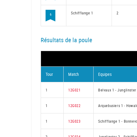
Schifflange 1
2
6
Résultats de la poule
Tour
Match
Equipes
1
12G021
Belvaux 1
-
Junglinster
1
12G022
Arquebusiers 1
-
Howal
1
12G023
Schifflange 1
-
Bonnevo
2
12G024
Junglinster 2
-
Schiffl