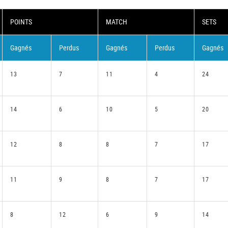
POINTS
MATCH
SETS
Gagnés
Perdus
Gagnés
Perdus
Gagnés
13
7
11
4
24
14
6
10
5
20
12
8
8
7
17
11
9
8
7
17
8
12
6
9
14