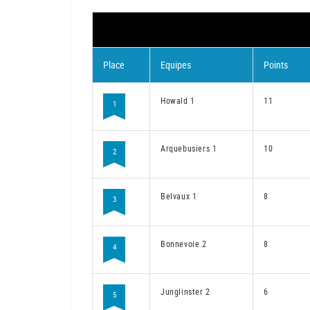
Place
Equipes
Points
Howald 1
11
1
Arquebusiers 1
10
2
Belvaux 1
8
3
Bonnevoie 2
8
4
Junglinster 2
6
5