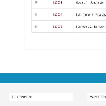
5
12G033
Howald 1
-
Junglinster 
5
12G034
Schifflange 1
-
Arquebu
5
12G035
Bonnevoie 2
-
Belvaux 
TITLE SPONSOR
MAIN SPON