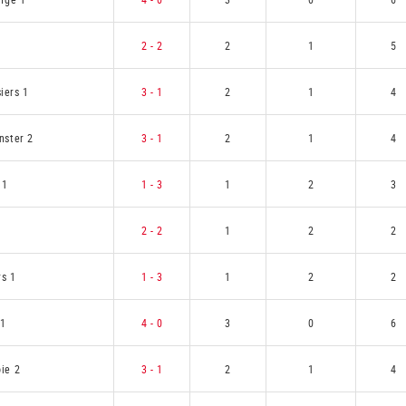
2 - 2
2
1
5
iers 1
3 - 1
2
1
4
nster 2
3 - 1
2
1
4
 1
1 - 3
1
2
3
1
2 - 2
1
2
2
rs 1
1 - 3
1
2
2
 1
4 - 0
3
0
6
ie 2
3 - 1
2
1
4