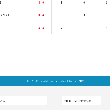
2
4 - 0
3
0
6
siers 1
0 - 4
0
3
0
1
2 - 2
2
1
4
FLT
Compétitions
Interclubs
2026
SORS
PREMIUM SPONSORS