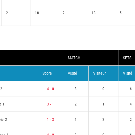
2
18
2
13
5
MATCH
SETS
Score
Visité
Visiteur
Visité
 2
4 - 0
3
0
6
d 1
3 - 1
2
1
4
ie 2
1 - 3
1
2
2
ange 1
4 - 0
3
0
6