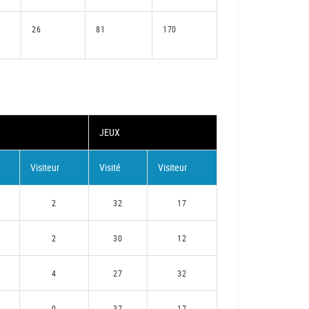
26
81
170
JEUX
Visiteur
Visité
Visiteur
2
32
17
2
30
12
4
27
32
0
37
17