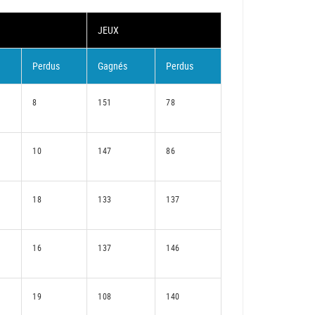
JEUX
Perdus
Gagnés
Perdus
8
151
78
10
147
86
18
133
137
16
137
146
19
108
140