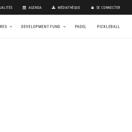
UALITÉS
AGENDA
MÉDIATHÈQUE
SE CONNECTER
DRES
DEVELOPMENT FUND
PADEL
PICKLEBALL