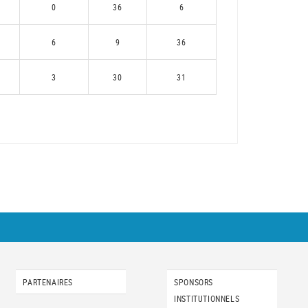
0
36
6
6
9
36
3
30
31
PARTENAIRES
SPONSORS
INSTITUTIONNELS