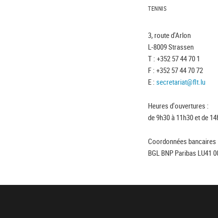
TENNIS
3, route d'Arlon
L-8009 Strassen
T : +352 57 44 70 1
F : +352 57 44 70 72
E :
secretariat@flt.lu
Heures d'ouvertures :
de 9h30 à 11h30 et de 14
Coordonnées bancaires 
BGL BNP Paribas LU41 0