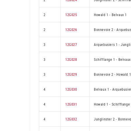
2
12G025
Howald 1
-
Belvaux 1
2
12G026
Bonnevoie 2
-
Arquebus
3
12G027
Arquebusiers 1
-
Jungli
3
12G028
Schifflange 1
-
Belvaux
3
12G029
Bonnevoie 2
-
Howald 
4
12G030
Belvaux 1
-
Arquebusie
4
12G031
Howald 1
-
Schifflange
4
12G032
Junglinster 2
-
Bonnevo