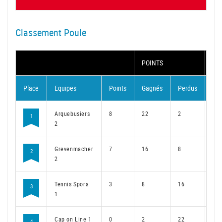
Classement Poule
POINTS
MA
Place
Equipes
Points
Gagnés
Perdus
Ga
Arquebusiers
8
22
2
16
1
2
Grevenmacher
7
16
8
12
2
2
Tennis Spora
3
8
16
6
3
1
Cap on Line 1
0
2
22
2
4