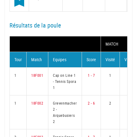
Résultats de la poule
MATCH
Tour
Match
Equipes
Score
Visité
Visiteu
1
18F001
Cap on Line 1
1 - 7
1
5
-
Tennis Spora
1
1
18F002
Grevenmacher
2 - 6
2
4
2
-
Arquebusiers
2