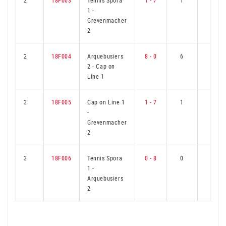
2
18F003
Tennis Spora
1 - 7
1
5
1
-
Grevenmacher
2
2
18F004
Arquebusiers
8 - 0
6
0
2
-
Cap on
Line 1
3
18F005
Cap on Line 1
1 - 7
1
5
-
Grevenmacher
2
3
18F006
Tennis Spora
0 - 8
0
6
1
-
Arquebusiers
2