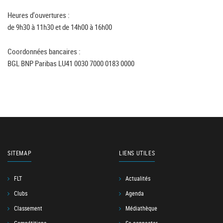
Heures d'ouvertures :
de 9h30 à 11h30 et de 14h00 à 16h00
Coordonnées bancaires :
BGL BNP Paribas LU41 0030 7000 0183 0000
SITEMAP
LIENS UTILES
FLT
Actualités
Clubs
Agenda
Classement
Médiathèque
Compétitions
Se connecter