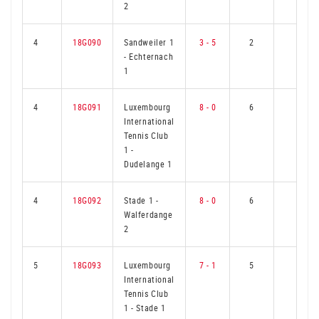
2
4
18G090
Sandweiler 1
3 - 5
2
4
-
Echternach
1
4
18G091
Luxembourg
8 - 0
6
0
International
Tennis Club
1
-
Dudelange 1
4
18G092
Stade 1
-
8 - 0
6
0
Walferdange
2
5
18G093
Luxembourg
7 - 1
5
1
International
Tennis Club
1
-
Stade 1