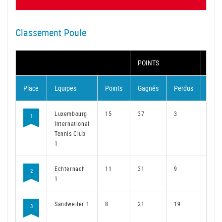
Classement Poule
POINTS
MAT
Place
Equipes
Points
Gagnés
Perdus
Gag
Luxembourg
15
37
3
28
1
International
Tennis Club
1
Echternach
11
31
9
23
2
1
Sandweiler 1
8
21
19
16
3