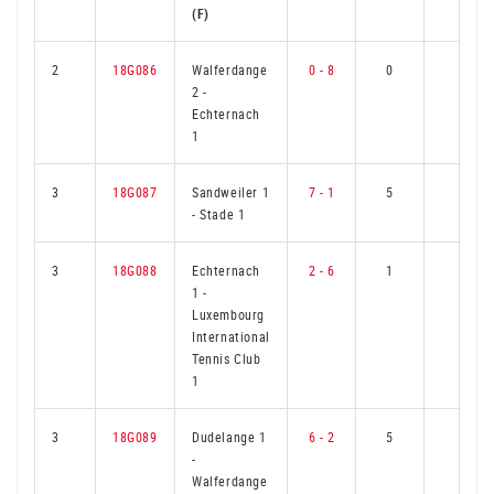
(F)
2
18G086
Walferdange
0 - 8
0
6
2
-
Echternach
1
3
18G087
Sandweiler 1
7 - 1
5
1
-
Stade 1
3
18G088
Echternach
2 - 6
1
5
1
-
Luxembourg
International
Tennis Club
1
3
18G089
Dudelange 1
6 - 2
5
1
-
Walferdange