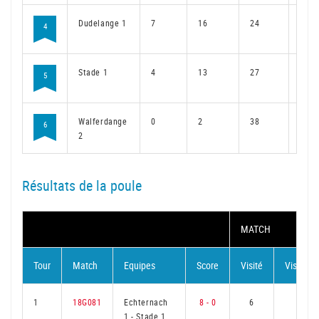
Dudelange 1
7
16
24
12
4
Stade 1
4
13
27
10
5
Walferdange
0
2
38
1
6
2
Résultats de la poule
MATCH
Tour
Match
Equipes
Score
Visité
Visiteur
1
18G081
Echternach
8 - 0
6
0
1
-
Stade 1