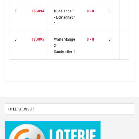
5
18G094
Dudelange 1
0 - 8
0
6
-
Echternach
1
5
18G095
Walferdange
0 - 8
0
6
2
-
Sandweiler 1
TITLE SPONSOR