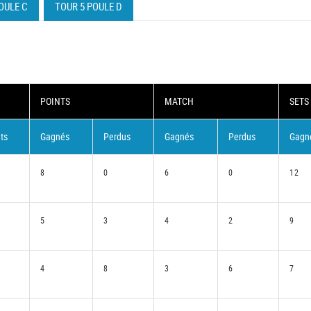
OULE C
TOUR 5 POULE D
POINTS
MATCH
SETS
ts
Gagnés
Perdus
Gagnés
Perdus
Gagn
8
0
6
0
12
5
3
4
2
9
4
8
3
6
7