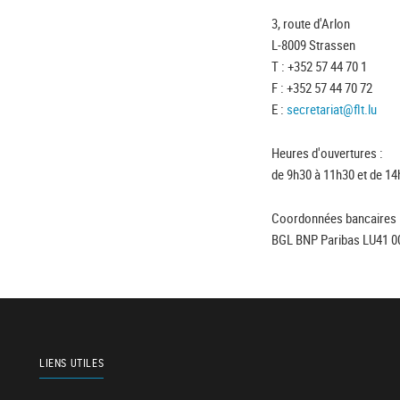
3, route d'Arlon
L-8009 Strassen
T : +352 57 44 70 1
F : +352 57 44 70 72
E :
secretariat@flt.lu
Heures d'ouvertures :
de 9h30 à 11h30 et de 14
Coordonnées bancaires 
BGL BNP Paribas LU41 0
LIENS UTILES