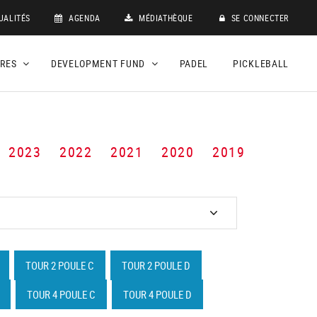
UALITÉS
AGENDA
MÉDIATHÈQUE
SE CONNECTER
DRES
DEVELOPMENT FUND
PADEL
PICKLEBALL
2023
2022
2021
2020
2019
TOUR 2 POULE C
TOUR 2 POULE D
TOUR 4 POULE C
TOUR 4 POULE D