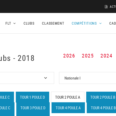
ACT
FLT
CLUBS
CLASSEMENT
COMPÉTITIONS
CA
2026
2025
2024
ubs - 2018
OULE C
TOUR 1 POULE D
TOUR 2 POULE A
TOUR 2 POULE B
OULE C
TOUR 3 POULE D
TOUR 4 POULE A
TOUR 4 POULE B