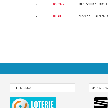
2
10GA029
Lorentzweiler/Bissen 1
2
10GA030
Bonnevoie 1
-
Arquebus
TITLE SPONSOR
MAIN SPON