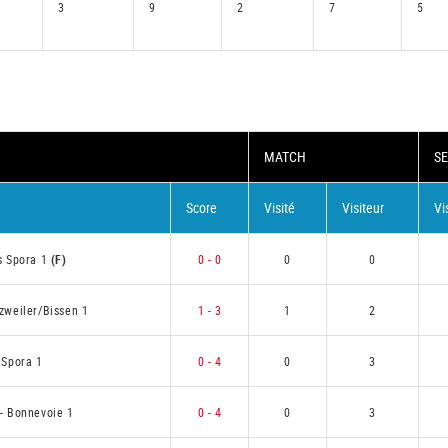
3
9
2
7
5
MATCH
SE
Score
Visité
Visiteur
Vi
s Spora 1
(F)
0 - 0
0
0
zweiler/Bissen 1
1 - 3
1
2
 Spora 1
0 - 4
0
3
-
Bonnevoie 1
0 - 4
0
3