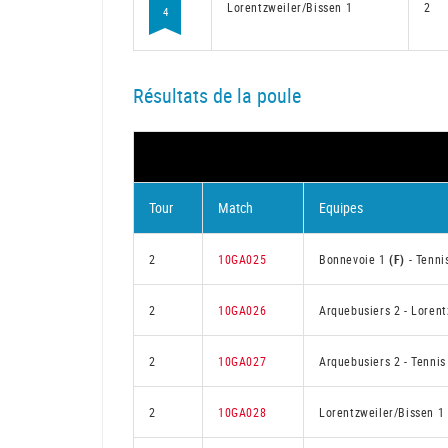
Lorentzweiler/Bissen 1
2
4
Résultats de la poule
Tour
Match
Equipes
2
10GA025
Bonnevoie 1
(F)
-
Tenni
2
10GA026
Arquebusiers 2
-
Lorent
2
10GA027
Arquebusiers 2
-
Tennis
2
10GA028
Lorentzweiler/Bissen 1