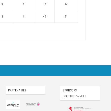
0
6
16
42
3
4
41
41
PARTENAIRES
SPONSORS
INSTITUTIONNELS