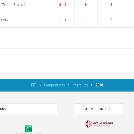
-
Tennis Spora 1
0 - 4
0
3
iers 2
1 - 3
1
2
FLT
Compétitions
Interclubs
2018
SORS
PREMIUM SPONSORS