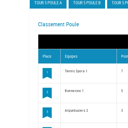
TOUR 5 POULE A
TOUR 5 POULE B
TOUR 5 P
Classement Poule
Place
Equipes
Poin
Tennis Spora 1
7
1
Bonnevoie 1
5
2
Arquebusiers 2
3
3