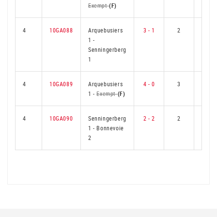
Exempt
(F)
4
10GA088
Arquebusiers
3 - 1
2
1
1
-
Senningerberg
1
4
10GA089
Arquebusiers
4 - 0
3
0
1
-
Exempt
(F)
4
10GA090
Senningerberg
2 - 2
2
1
1
-
Bonnevoie
2