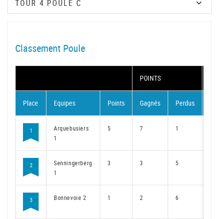
Classement Poule
POINTS
MA
Place
Equipes
Points
Gagnés
Perdus
Ga
Arquebusiers
5
7
1
5
1
1
Senningerberg
3
3
5
3
2
1
Bonnevoie 2
1
2
6
1
3