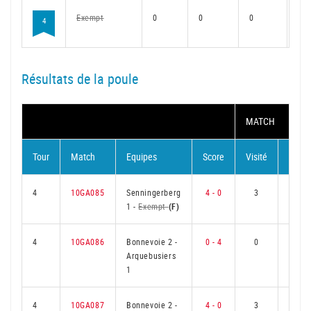
Exempt
0
0
0
0
4
Résultats de la poule
MATCH
Tour
Match
Equipes
Score
Visité
Visite
4
10GA085
Senningerberg
4 - 0
3
0
1
-
Exempt
(F)
4
10GA086
Bonnevoie 2
-
0 - 4
0
3
Arquebusiers
1
4
10GA087
Bonnevoie 2
-
4 - 0
3
0