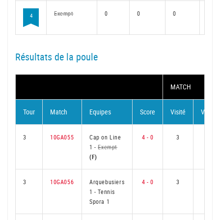
Exempt
0
0
0
0
4
Résultats de la poule
MATCH
Tour
Match
Equipes
Score
Visité
Visiteu
3
10GA055
Cap on Line
4 - 0
3
0
1
-
Exempt
(F)
3
10GA056
Arquebusiers
4 - 0
3
0
1
-
Tennis
Spora 1