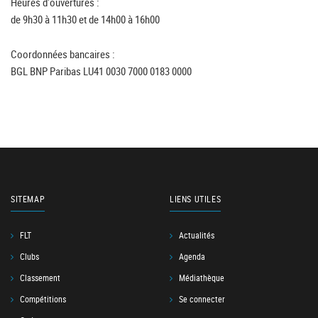
Heures d'ouvertures :
de 9h30 à 11h30 et de 14h00 à 16h00
Coordonnées bancaires :
BGL BNP Paribas LU41 0030 7000 0183 0000
SITEMAP
LIENS UTILES
FLT
Actualités
Clubs
Agenda
Classement
Médiathèque
Compétitions
Se connecter