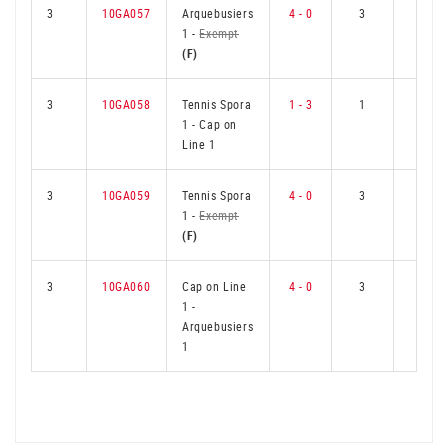
3
10GA057
Arquebusiers
4 - 0
3
0
1
-
Exempt
(F)
3
10GA058
Tennis Spora
1 - 3
1
2
1
-
Cap on
Line 1
3
10GA059
Tennis Spora
4 - 0
3
0
1
-
Exempt
(F)
3
10GA060
Cap on Line
4 - 0
3
0
1
-
Arquebusiers
1