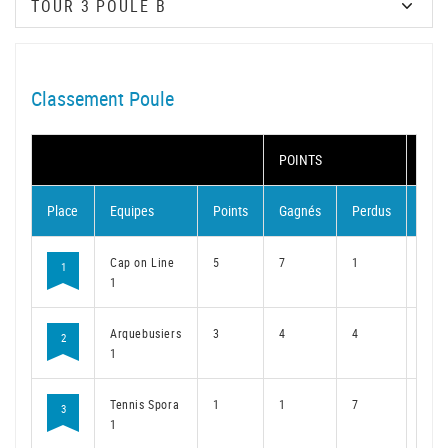
Classement Poule
POINTS
MAT
Place
Equipes
Points
Gagnés
Perdus
Gag
Cap on Line
5
7
1
5
1
1
Arquebusiers
3
4
4
3
2
1
Tennis Spora
1
1
7
1
3
1