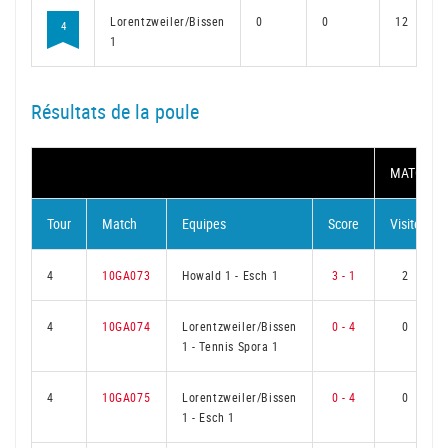
Lorentzweiler/Bissen
0
0
12
4
1
Résultats de la poule
MATCH
Tour
Match
Equipes
Score
Visité
4
10GA073
Howald 1
-
Esch 1
3 - 1
2
4
10GA074
Lorentzweiler/Bissen
0 - 4
0
1
-
Tennis Spora 1
4
10GA075
Lorentzweiler/Bissen
0 - 4
0
1
-
Esch 1