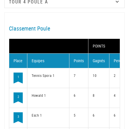
Classement Poule
POINTS
Place
Equipes
Points
Gagnés
Perdus
Tennis Spora 1
7
10
2
1
Howald 1
6
8
4
2
Esch 1
5
6
6
3