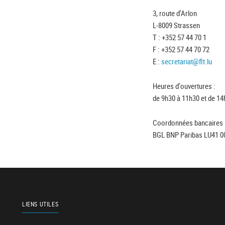
3, route d'Arlon
L-8009 Strassen
T : +352 57 44 70 1
F : +352 57 44 70 72
E :
secretariat@flt.lu
Heures d'ouvertures :
de 9h30 à 11h30 et de 14
Coordonnées bancaires 
BGL BNP Paribas LU41 0
LIENS UTILES