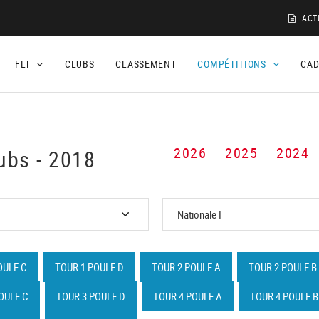
ACT
FLT
CLUBS
CLASSEMENT
COMPÉTITIONS
CA
2026
2025
2024
ubs - 2018
OULE C
TOUR 1 POULE D
TOUR 2 POULE A
TOUR 2 POULE B
OULE C
TOUR 3 POULE D
TOUR 4 POULE A
TOUR 4 POULE B