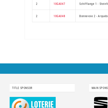
2
10GA047
Schifflange 1
-
Steinf
2
10GA048
Bonnevoie 2
-
Arquebu
TITLE SPONSOR
MAIN SPON