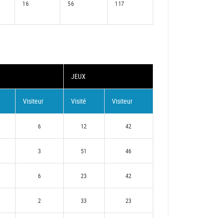
16
56
117
JEUX
Visiteur
Visité
Visiteur
6
12
42
3
51
46
6
23
42
2
33
23