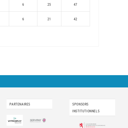
6
25
47
6
21
42
PARTENAIRES
SPONSORS
INSTITUTIONNELS