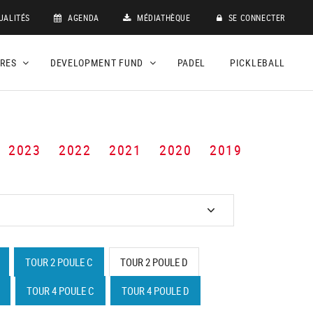
UALITÉS
AGENDA
MÉDIATHÈQUE
SE CONNECTER
DRES
DEVELOPMENT FUND
PADEL
PICKLEBALL
2023
2022
2021
2020
2019
TOUR 2 POULE C
TOUR 2 POULE D
TOUR 4 POULE C
TOUR 4 POULE D