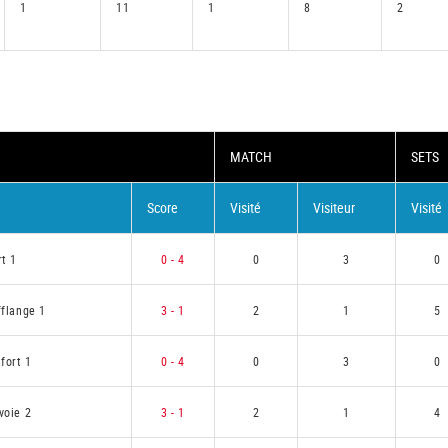
1
11
1
8
2
MATCH
SETS
Score
Visité
Visiteur
Visité
rt 1
0 - 4
0
3
0
fflange 1
3 - 1
2
1
5
fort 1
0 - 4
0
3
0
voie 2
3 - 1
2
1
4