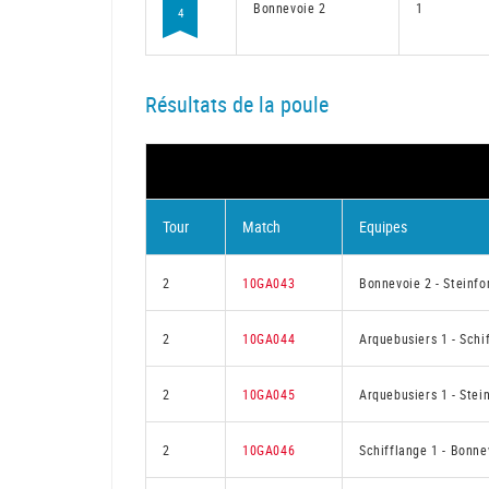
Bonnevoie 2
1
4
Résultats de la poule
Tour
Match
Equipes
2
10GA043
Bonnevoie 2
-
Steinfo
2
10GA044
Arquebusiers 1
-
Schi
2
10GA045
Arquebusiers 1
-
Stein
2
10GA046
Schifflange 1
-
Bonne