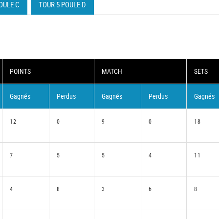
OULE C
TOUR 5 POULE D
POINTS
MATCH
SETS
Gagnés
Perdus
Gagnés
Perdus
Gagnés
12
0
9
0
18
7
5
5
4
11
4
8
3
6
8