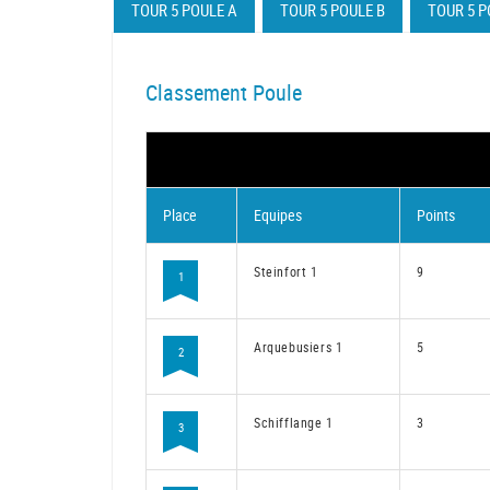
TOUR 5 POULE A
TOUR 5 POULE B
TOUR 5 P
Classement Poule
Place
Equipes
Points
Steinfort 1
9
1
Arquebusiers 1
5
2
Schifflange 1
3
3