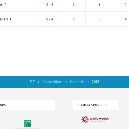
ort 1
0 - 4
0
3
1
siers 1
0 - 4
0
3
0
FLT
Compétitions
Interclubs
2018
SORS
PREMIUM SPONSORS