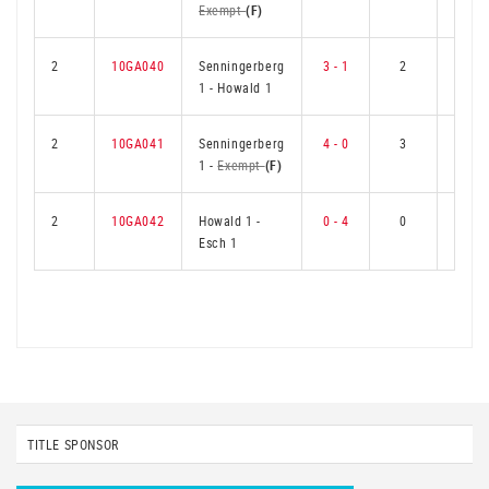
Exempt
(F)
2
10GA040
Senningerberg
3 - 1
2
1
1
-
Howald 1
2
10GA041
Senningerberg
4 - 0
3
0
1
-
Exempt
(F)
2
10GA042
Howald 1
-
0 - 4
0
3
Esch 1
TITLE SPONSOR