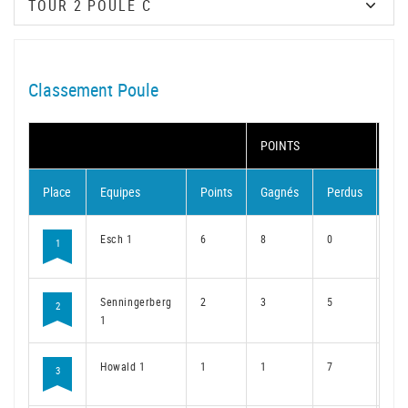
Classement Poule
POINTS
MA
Place
Equipes
Points
Gagnés
Perdus
Ga
Esch 1
6
8
0
6
1
Senningerberg
2
3
5
2
2
1
Howald 1
1
1
7
1
3