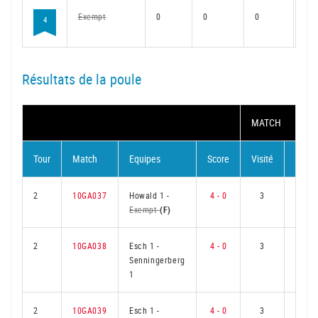
Exempt
0
0
0
0
4
Résultats de la poule
MATCH
Tour
Match
Equipes
Score
Visité
Visite
2
10GA037
Howald 1
-
4 - 0
3
0
Exempt
(F)
2
10GA038
Esch 1
-
4 - 0
3
0
Senningerberg
1
2
10GA039
Esch 1
-
4 - 0
3
0