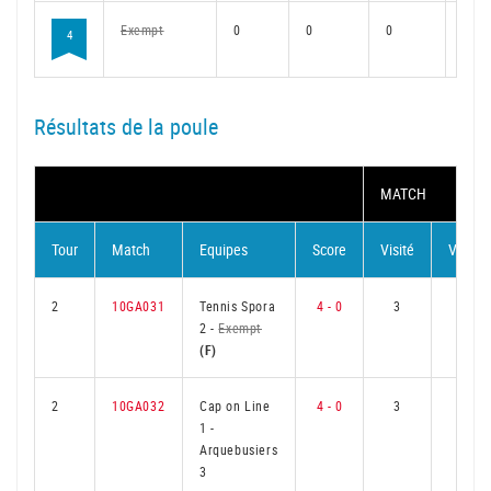
Exempt
0
0
0
0
4
Résultats de la poule
MATCH
Tour
Match
Equipes
Score
Visité
Visiteu
2
10GA031
Tennis Spora
4 - 0
3
0
2
-
Exempt
(F)
2
10GA032
Cap on Line
4 - 0
3
0
1
-
Arquebusiers
3