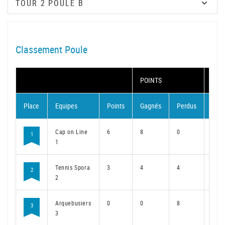
Classement Poule
POINTS
MAT
Place
Equipes
Points
Gagnés
Perdus
Gag
Cap on Line
6
8
0
6
1
1
Tennis Spora
3
4
4
3
2
2
Arquebusiers
0
0
8
0
3
3