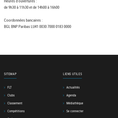
Heures d'ouvertures :
de 9h30 à 11h30 et de 14h00 à 16h00
Coordonnées bancaires :
BGL BNP Paribas LU41 0030 7000 0183 0000
SITEMAP
LIENS UTILES
FLT
Actualités
Clubs
Agenda
Classement
Médiathèque
Compétitions
Se connecter