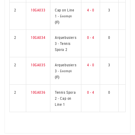
2
10GA033
Cap on Line
4 - 0
3
0
1
-
Exempt
(F)
2
10GA034
Arquebusiers
0 - 4
0
3
3
-
Tennis
Spora 2
2
10GA035
Arquebusiers
4 - 0
3
0
3
-
Exempt
(F)
2
10GA036
Tennis Spora
0 - 4
0
3
2
-
Cap on
Line 1