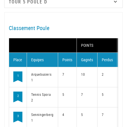
Classement Poule
POINTS
MA
Place
Equipes
Points
Gagnés
Perdus
Ga
Arquebusiers
7
10
2
7
1
1
Tennis Spora
5
7
5
5
2
2
Senningerberg
4
5
7
4
3
1