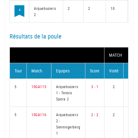
Arquebusiers
2
2
10
2
4
2
Résultats de la poule
MATCH
Tour
Match
Equipes
Score
Visité
Visite
5
10GA115
Arquebusiers
3 - 1
2
1
1
-
Tennis
Spora 2
5
10GA116
Arquebusiers
2 - 2
2
1
2
-
Senningerberg
1