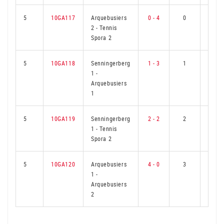
5
10GA117
Arquebusiers
0 - 4
0
3
2
-
Tennis
Spora 2
5
10GA118
Senningerberg
1 - 3
1
2
1
-
Arquebusiers
1
5
10GA119
Senningerberg
2 - 2
2
1
1
-
Tennis
Spora 2
5
10GA120
Arquebusiers
4 - 0
3
0
1
-
Arquebusiers
2