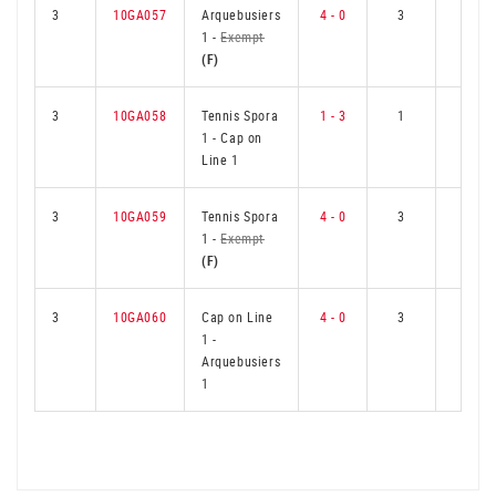
3
10GA057
Arquebusiers
4 - 0
3
0
1
-
Exempt
(F)
3
10GA058
Tennis Spora
1 - 3
1
2
1
-
Cap on
Line 1
3
10GA059
Tennis Spora
4 - 0
3
0
1
-
Exempt
(F)
3
10GA060
Cap on Line
4 - 0
3
0
1
-
Arquebusiers
1