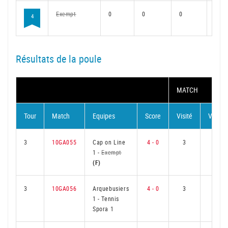
Exempt
0
0
0
0
4
Résultats de la poule
MATCH
Tour
Match
Equipes
Score
Visité
Visiteu
3
10GA055
Cap on Line
4 - 0
3
0
1
-
Exempt
(F)
3
10GA056
Arquebusiers
4 - 0
3
0
1
-
Tennis
Spora 1