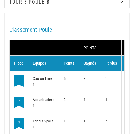
Classement Poule
POINTS
MAT
Place
Equipes
Points
Gagnés
Perdus
Gag
Cap on Line
5
7
1
5
1
1
Arquebusiers
3
4
4
3
2
1
Tennis Spora
1
1
7
1
3
1