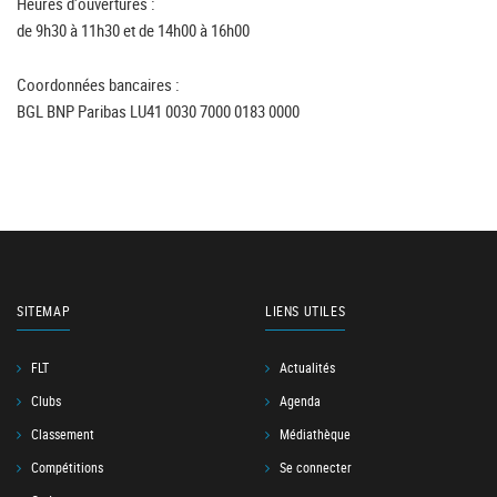
Heures d'ouvertures :
de 9h30 à 11h30 et de 14h00 à 16h00
Coordonnées bancaires :
BGL BNP Paribas LU41 0030 7000 0183 0000
SITEMAP
LIENS UTILES
FLT
Actualités
Clubs
Agenda
Classement
Médiathèque
Compétitions
Se connecter