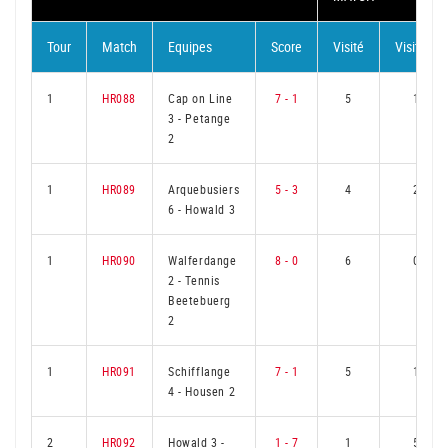
Tour
Match
Equipes
Score
Visité
Visiteur
1
HR088
Cap on Line
7 - 1
5
1
3
-
Petange
2
1
HR089
Arquebusiers
5 - 3
4
2
6
-
Howald 3
1
HR090
Walferdange
8 - 0
6
0
2
-
Tennis
Beetebuerg
2
1
HR091
Schifflange
7 - 1
5
1
4
-
Housen 2
2
HR092
Howald 3
-
1 - 7
1
5