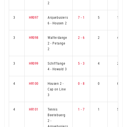
2
3
HR097
Arquebusiers
7 - 1
5
1
6
-
Housen 2
3
HR098
Walferdange
2 - 6
2
4
2
-
Petange
2
3
HR099
Schifflange
5 - 3
4
2
4
-
Howald 3
4
HR100
Housen 2
-
0 - 8
0
6
Cap on Line
3
4
HR101
Tennis
1 - 7
1
5
Beetebuerg
2
-
Arquebusiers