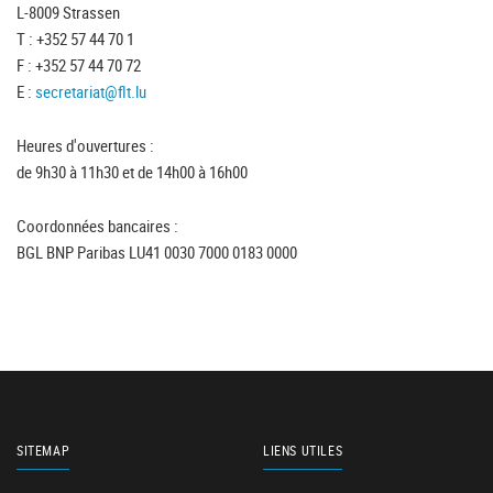
L-8009 Strassen
T : +352 57 44 70 1
F : +352 57 44 70 72
E :
secretariat@flt.lu
Heures d'ouvertures :
de 9h30 à 11h30 et de 14h00 à 16h00
Coordonnées bancaires :
BGL BNP Paribas LU41 0030 7000 0183 0000
SITEMAP
LIENS UTILES