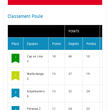
Classement Poule
POINTS
MAT
Place
Equipes
Points
Gagnés
Perdus
Gag
Cap on Line
18
46
10
35
1
3
Walferdange
15
37
19
28
2
2
Arquebusiers
13
32
24
24
3
6
Petange 2
11
34
22
24
4