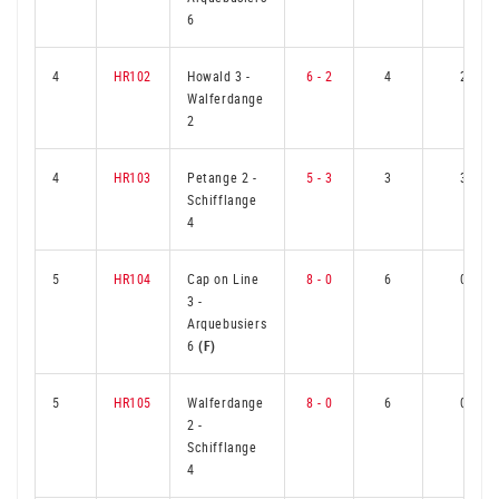
6
4
HR102
Howald 3
-
6 - 2
4
2
Walferdange
2
4
HR103
Petange 2
-
5 - 3
3
3
Schifflange
4
5
HR104
Cap on Line
8 - 0
6
0
3
-
Arquebusiers
6
(F)
5
HR105
Walferdange
8 - 0
6
0
2
-
Schifflange
4