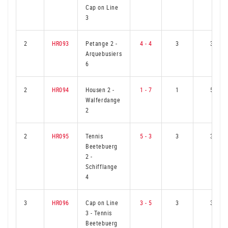
Cap on Line
3
2
HR093
Petange 2
-
4 - 4
3
3
Arquebusiers
6
2
HR094
Housen 2
-
1 - 7
1
5
Walferdange
2
2
HR095
Tennis
5 - 3
3
3
Beetebuerg
2
-
Schifflange
4
3
HR096
Cap on Line
3 - 5
3
3
3
-
Tennis
Beetebuerg