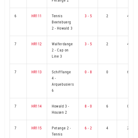
Petange 2
6
HR111
Tennis
3 - 5
2
4
Beetebuerg
2
-
Howald 3
7
HR112
Walferdange
3 - 5
2
4
2
-
Cap on
Line 3
7
HR113
Schifflange
0 - 8
0
6
4
-
Arquebusiers
6
7
HR114
Howald 3
-
8 - 0
6
0
Housen 2
7
HR115
Petange 2
-
6 - 2
4
2
Tennis