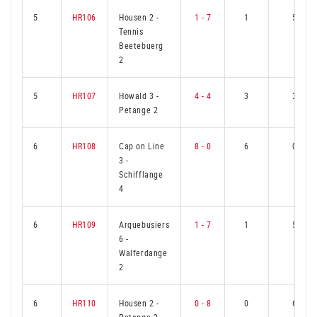
5
HR106
Housen 2
-
1 - 7
1
5
Tennis
Beetebuerg
2
5
HR107
Howald 3
-
4 - 4
3
3
Petange 2
6
HR108
Cap on Line
8 - 0
6
0
3
-
Schifflange
4
6
HR109
Arquebusiers
1 - 7
1
5
6
-
Walferdange
2
6
HR110
Housen 2
-
0 - 8
0
6