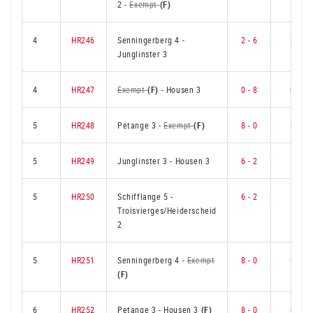
2
-
Exempt
(F)
4
HR246
Senningerberg 4
-
2 - 6
2
Junglinster 3
4
HR247
Exempt
(F)
-
Housen 3
0 - 8
0
5
HR248
Petange 3
-
Exempt
(F)
8 - 0
6
5
HR249
Junglinster 3
-
Housen 3
6 - 2
5
5
HR250
Schifflange 5
-
6 - 2
5
Troisvierges/Heiderscheid
2
5
HR251
Senningerberg 4
-
Exempt
8 - 0
6
(F)
6
HR252
Petange 3
-
Housen 3
(F)
8 - 0
6