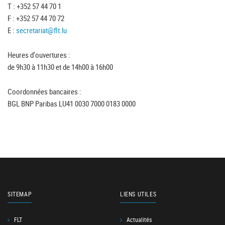
T : +352 57 44 70 1
F : +352 57 44 70 72
E :
secretariat@flt.lu
Heures d'ouvertures :
de 9h30 à 11h30 et de 14h00 à 16h00
Coordonnées bancaires :
BGL BNP Paribas LU41 0030 7000 0183 0000
SITEMAP
LIENS UTILES
FLT
Actualités