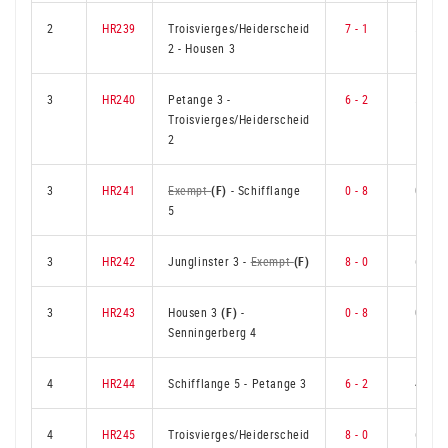
2
HR239
Troisvierges/Heiderscheid
7 - 1
5
2
-
Housen 3
3
HR240
Petange 3
-
6 - 2
5
Troisvierges/Heiderscheid
2
3
HR241
Exempt
(F)
-
Schifflange
0 - 8
0
5
3
HR242
Junglinster 3
-
Exempt
(F)
8 - 0
6
3
HR243
Housen 3
(F)
-
0 - 8
0
Senningerberg 4
4
HR244
Schifflange 5
-
Petange 3
6 - 2
4
4
HR245
Troisvierges/Heiderscheid
8 - 0
6