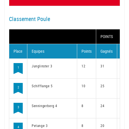
Classement Poule
POINTS
Place
Equipes
Points
Gagnés
Perd
Junglinster 3
12
31
9
1
Schifflange 5
10
25
15
2
Senningerberg 4
8
24
16
3
Petange 3
8
20
20
4