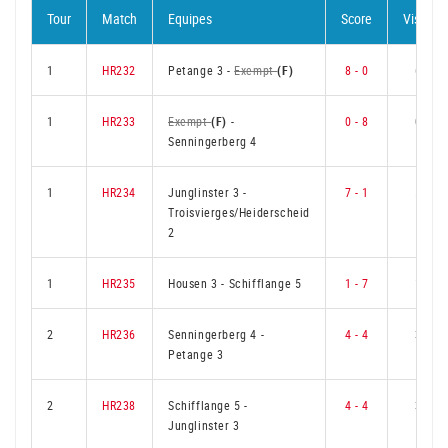
Tour
Match
Equipes
Score
Visité
1
HR232
Petange 3
-
Exempt
(F)
8 - 0
6
1
HR233
Exempt
(F)
-
0 - 8
0
Senningerberg 4
1
HR234
Junglinster 3
-
7 - 1
5
Troisvierges/Heiderscheid
2
1
HR235
Housen 3
-
Schifflange 5
1 - 7
1
2
HR236
Senningerberg 4
-
4 - 4
3
Petange 3
2
HR238
Schifflange 5
-
4 - 4
3
Junglinster 3