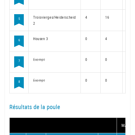
Troisvierges/Heiderscheid
4
16
24
5
2
Housen 3
0
4
36
6
Exempt
0
0
0
7
Exempt
0
0
0
8
Résultats de la poule
MATCH