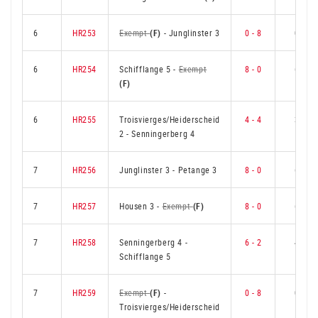
6
HR253
Exempt
(F)
-
Junglinster 3
0 - 8
0
6
HR254
Schifflange 5
-
Exempt
8 - 0
6
(F)
6
HR255
Troisvierges/Heiderscheid
4 - 4
3
2
-
Senningerberg 4
7
HR256
Junglinster 3
-
Petange 3
8 - 0
6
7
HR257
Housen 3
-
Exempt
(F)
8 - 0
6
7
HR258
Senningerberg 4
-
6 - 2
4
Schifflange 5
7
HR259
Exempt
(F)
-
0 - 8
0
Troisvierges/Heiderscheid