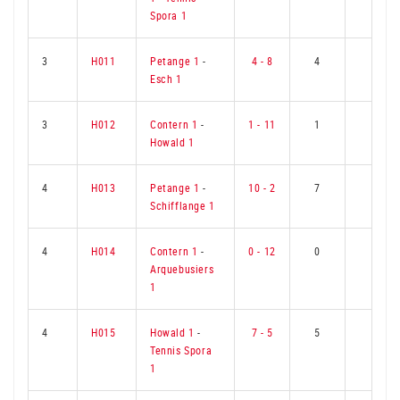
Spora 1
3
H011
Petange 1
-
4 - 8
4
5
Esch 1
3
H012
Contern 1
-
1 - 11
1
8
Howald 1
4
H013
Petange 1
-
10 - 2
7
2
Schifflange 1
4
H014
Contern 1
-
0 - 12
0
9
Arquebusiers
1
4
H015
Howald 1
-
7 - 5
5
4
Tennis Spora
1