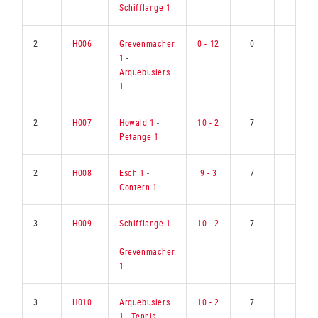
Schifflange 1
2
H006
Grevenmacher
0 - 12
0
9
1
-
Arquebusiers
1
2
H007
Howald 1
-
10 - 2
7
2
Petange 1
2
H008
Esch 1
-
9 - 3
7
2
Contern 1
3
H009
Schifflange 1
10 - 2
7
2
-
Grevenmacher
1
3
H010
Arquebusiers
10 - 2
7
2
1
-
Tennis