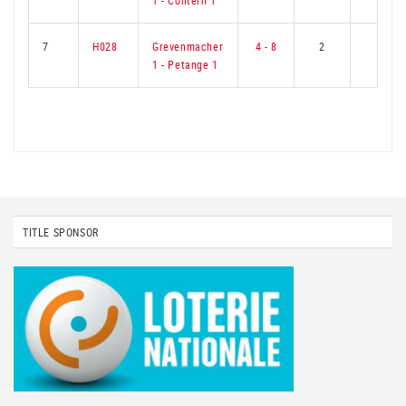
1
-
Contern 1
7
H028
Grevenmacher
4 - 8
2
7
1
-
Petange 1
TITLE SPONSOR