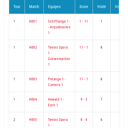
Tour
Match
Equipes
Score
Visité
Visiteur
1
H001
Schifflange 1
1 - 11
1
8
-
Arquebusiers
1
1
H002
Tennis Spora
11 - 1
8
1
1
-
Grevenmacher
1
1
H003
Petange 1
-
11 - 1
8
1
Contern 1
1
H004
Howald 1
-
9 - 3
7
2
Esch 1
2
H005
Tennis Spora
8 - 4
6
3
1
-