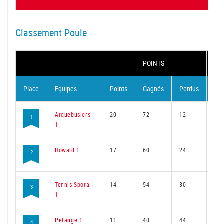
Classement Poule
POINTS
MA
Place
Equipes
Points
Gagnés
Perdus
Ga
Arquebusiers
20
72
12
53
1
1
Howald 1
17
60
24
45
2
Tennis Spora
14
54
30
41
3
1
Petange 1
11
40
44
32
4