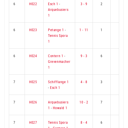
6
H022
Esch 1
-
3 - 9
2
7
Arquebusiers
1
6
H023
Petange 1
-
1 - 11
1
8
Tennis Spora
1
6
H024
Contern 1
-
9 - 3
6
3
Grevenmacher
1
7
H025
Schifflange 1
4 - 8
3
6
-
Esch 1
7
H026
Arquebusiers
10 - 2
7
2
1
-
Howald 1
7
H027
Tennis Spora
8 - 4
6
3