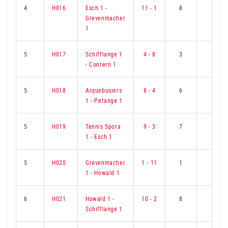
4
H016
Esch 1
-
11 - 1
8
1
Grevenmacher
1
5
H017
Schifflange 1
4 - 8
3
6
-
Contern 1
5
H018
Arquebusiers
8 - 4
6
3
1
-
Petange 1
5
H019
Tennis Spora
9 - 3
7
2
1
-
Esch 1
5
H020
Grevenmacher
1 - 11
1
8
1
-
Howald 1
6
H021
Howald 1
-
10 - 2
8
1
Schifflange 1