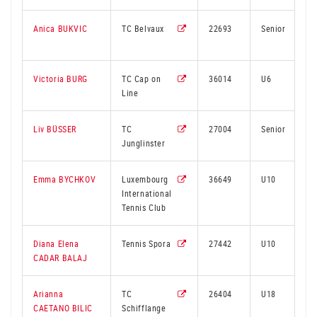
Anica BUKVIC
TC Belvaux
22693
Senior
Victoria BURG
TC Cap on
36014
U6
Line
Liv BÜSSER
TC
27004
Senior
Junglinster
Emma BYCHKOV
Luxembourg
36649
U10
International
Tennis Club
Diana Elena
Tennis Spora
27442
U10
CADAR BALAJ
Arianna
TC
26404
U18
CAETANO BILIC
Schifflange