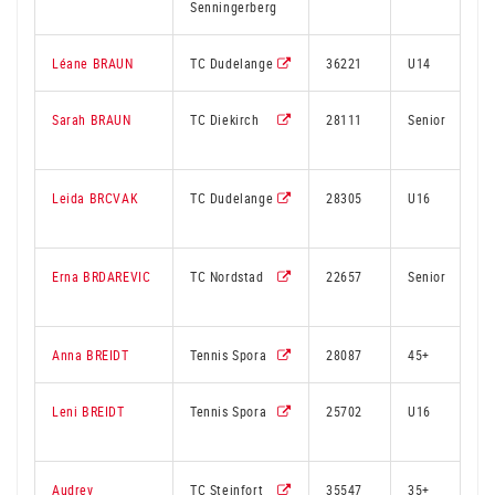
Senningerberg
Léane BRAUN
TC Dudelange
36221
U14
Sarah BRAUN
TC Diekirch
28111
Senior
Leida BRCVAK
TC Dudelange
28305
U16
Erna BRDAREVIC
TC Nordstad
22657
Senior
Anna BREIDT
Tennis Spora
28087
45+
Leni BREIDT
Tennis Spora
25702
U16
Audrey
TC Steinfort
35547
35+