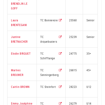
BRENDLIN LE
GOFF
Laura
TC Bonnevoie
25560
Senior
BRENTEGANI
Justine
TC
25239
Senior
BRETNACHER
Arquebusiers
Elodie BRIQUET
TC
24775
35+
Schifflange
Marlies
TC
26815
45+
BROUWER
Senningerberg
Caitlin BROWN
TC Steinfort
28223
U12
Emma Joséphine
TC
26279
U14