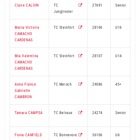
Claire CALOIN
TC
27691
Senior
Junglinster
Maria-Victoria
TC Steinfort
28106
U16
CAMACHO
CARDENAS
Mia Valentina
TC Steinfort
28107
U14
CAMACHO
CARDENAS
Anne France
TC Mersch
29086
45+
Gabrielle
CAMBRON
Tamara CAMPEA
TC Belvaux
24274
Senior
Fiona CANFIELD
TC Bonnevoie
36106
U6