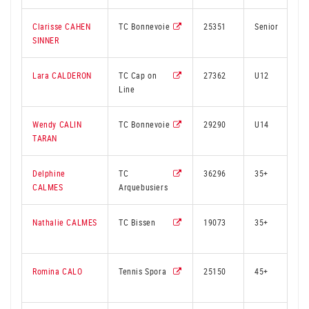
Clarisse CAHEN
TC Bonnevoie
25351
Senior
SINNER
Lara CALDERON
TC Cap on
27362
U12
Line
Wendy CALIN
TC Bonnevoie
29290
U14
TARAN
Delphine
TC
36296
35+
CALMES
Arquebusiers
Nathalie CALMES
TC Bissen
19073
35+
Romina CALO
Tennis Spora
25150
45+