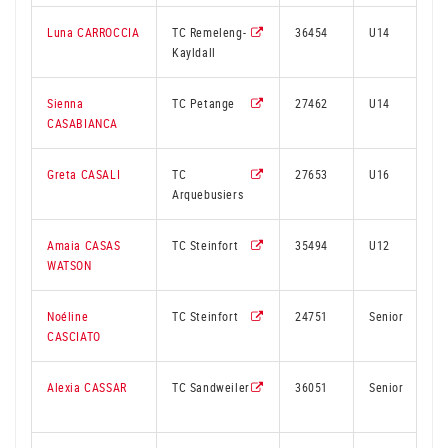
Luna CARROCCIA
TC Remeleng-
36454
U14
Kayldall
Sienna
TC Petange
27462
U14
CASABIANCA
Greta CASALI
TC
27653
U16
Arquebusiers
Amaia CASAS
TC Steinfort
35494
U12
WATSON
Noéline
TC Steinfort
24751
Senior
CASCIATO
Alexia CASSAR
TC Sandweiler
36051
Senior