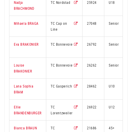
Nadja
TC Nordstad
25924
U18
BRACHMOND
Mihaela BRAGA
TC Cap on
27048
Senior
Line
Eva BRAKONIER
TC Bonnevoie
26792
Senior
Louise
TC Bonnevoie
26262
Senior
BRAKONIER
Lana Sophia
TC Gasperich
28462
U10
BRAM
Ellie
TC
26922
U12
BRANDENBURGER
Lorentzweiler
Bianca BRAUN
TC
21686
45+