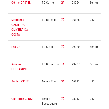
Céline CASTEL
TC Contern
23054
Senior
Madalena
TC Belvaux
36126
U12
CASTELAO
OLIVEIRA DA
COSTA
Eva CATEL
TC Stade
29320
Senior
Arianna
TC Bonnevoie
23767
Senior
CECCARONI
Sophie CELIS
Tennis Spora
26613
U12
Charlotte CENCI
Tennis
28913
U12
Beetebuerg