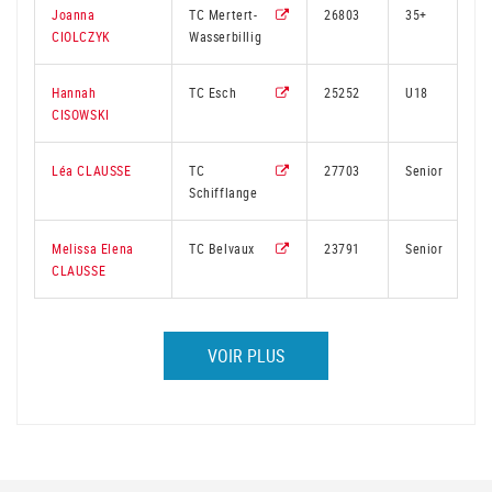
Joanna
TC Mertert-
26803
35+
CIOLCZYK
Wasserbillig
Hannah
TC Esch
25252
U18
CISOWSKI
Léa CLAUSSE
TC
27703
Senior
Schifflange
Melissa Elena
TC Belvaux
23791
Senior
CLAUSSE
VOIR PLUS