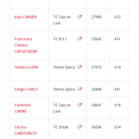
Alya CANSEN
TC Cap on
27980
U12
Line
Francesca
TC B.E.I.
35643
45+
Chantal
CAPOSTAGNO
Teodora CARA
Tennis Spora
27673
U14
Ginger CARLS
Tennis Spora
26484
45+
Valentina
TC Cap on
34641
U16
CARMO
Line
Cecilia
TC Stade
36266
U14
CAROTENUTO