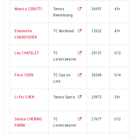
Monica CERUTTI
Tennis
36597
45+
Beetebuerg
Emanuelle
TC Nordstad
12632
45+
CHABOISSIER
Lou CHATELET
TC
29137
U12
Lorentzweiler
Flora CHEN
TC Cap on
36304
U14
Line
Li-Fei CHEN
Tennis Spora
25972
55+
Selena CHERINO
TC
27677
U12
PARRA
Lorentzweiler