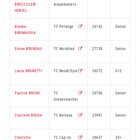
BRUCCULERI
Arquebusiers
HERTEL
Bianka
TC Petange
26142
Senior
BRUNAKOVA
Eloise BRUNEAU
TC Nordstad
27728
Senior
Laura BRUNETTI
TC Roodt/Syre
36372
U12
Pauline BRUNS
TC
26706
Senior
Grevenmacher
Charlene BRUSA
TC Belvaux
25991
Senior
Charlotte
TC Cap on
26637
35+