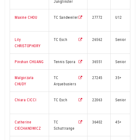
Junglinster
Maxine CHOU
TC Sandweiler
27772
U12
Lily
TC Esch
26562
Senior
CHRISTOPHORY
Pinshan CHUANG
Tennis Spora
36551
Senior
Malgorzata
TC
27245
35+
CHUDY
Arquebusiers
Chiara CICCI
TC Esch
22063
Senior
Catherine
TC
36402
45+
CIECHANOWICZ
Schuttrange