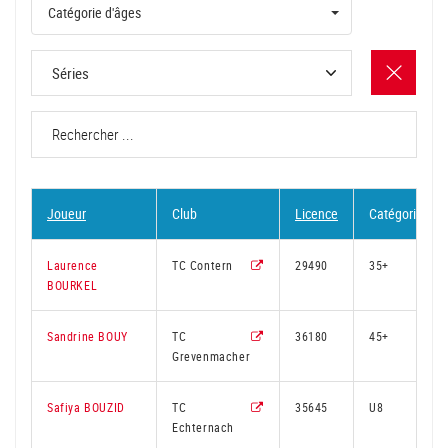
Catégorie d'âges
Joueur
Club
Licence
Catégorie
Laurence
TC Contern
29490
35+
BOURKEL
Sandrine BOUY
TC
36180
45+
Grevenmacher
Safiya BOUZID
TC
35645
U8
Echternach