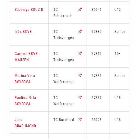
Soumeya BOUZID
TC
35646
U12
Echternach
Inès BOVÉ
TC
25885
Senior
Troisvierges
Carmen BOVE-
TC
27862
45+
MAUSEN
Troisvierges
Marína Vera
TC
27336
Senior
BOYSOVÁ
Walferdange
Paulína Nela
TC
27337
U18
BOYSOVÁ
Walferdange
Jana
TC Nordstad
25923
U18
BRACHMOND