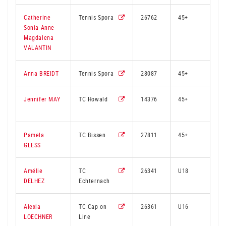
Catherine
Tennis Spora
26762
45+
3
Sonia Anne
Magdalena
VALANTIN
Anna BREIDT
Tennis Spora
28087
45+
Jennifer MAY
TC Howald
14376
45+
2
Pamela
TC Bissen
27811
45+
2
GLESS
Amélie
TC
26341
U18
3
DELHEZ
Echternach
Alexia
TC Cap on
26361
U16
2
LOECHNER
Line