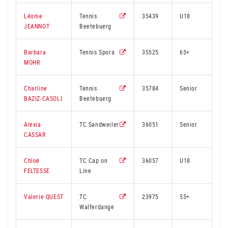
Léonie
Tennis
35439
U18
JEANNOT
Beetebuerg
Barbara
Tennis Spora
35525
65+
2
MOHR
Charline
Tennis
35784
Senior
BAZIZ-CASOLI
Beetebuerg
Alexia
TC Sandweiler
36051
Senior
2
CASSAR
Chloé
TC Cap on
36057
U18
2
FELTESSE
Line
Valerie QUEST
TC
23975
55+
3
Walferdange