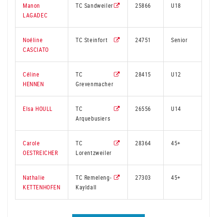
Manon
TC Sandweiler
25866
U18
2
LAGADEC
Noéline
TC Steinfort
24751
Senior
3
CASCIATO
Céline
TC
28415
U12
2
HENNEN
Grevenmacher
Elsa HOULL
TC
26556
U14
2
Arquebusiers
Carole
TC
28364
45+
5
OESTREICHER
Lorentzweiler
Nathalie
TC Remeleng-
27303
45+
2
KETTENHOFEN
Kayldall