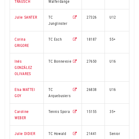
TRAUSCH
Walferdange
Julie SANTER
TC
27326
U12
2
Junglinster
Corina
TC Esch
18187
55+
2
GRIGORE
Inés
TC Bonnevoie
27650
U16
1
GONZÁLEZ
OLIVARES
Elsa MATTEI
TC
26838
U16
2
GOY
Arquebusiers
Caroline
Tennis Spora
15155
35+
2
WEBER
Julie DIDIER
TC Howald
21441
Senior
2