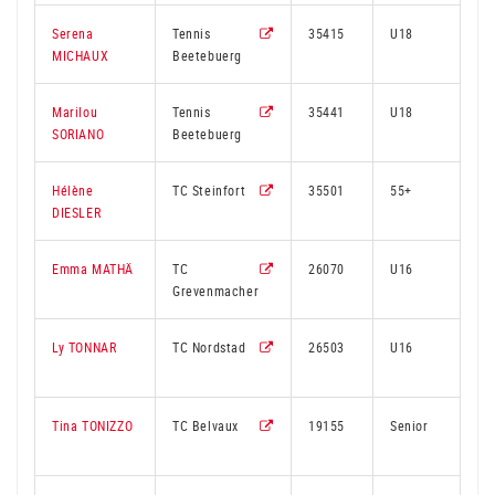
Serena
Tennis
35415
U18
MICHAUX
Beetebuerg
Marilou
Tennis
35441
U18
SORIANO
Beetebuerg
Hélène
TC Steinfort
35501
55+
DIESLER
Emma MATHÄ
TC
26070
U16
2
Grevenmacher
Ly TONNAR
TC Nordstad
26503
U16
2
Tina TONIZZO
TC Belvaux
19155
Senior
2