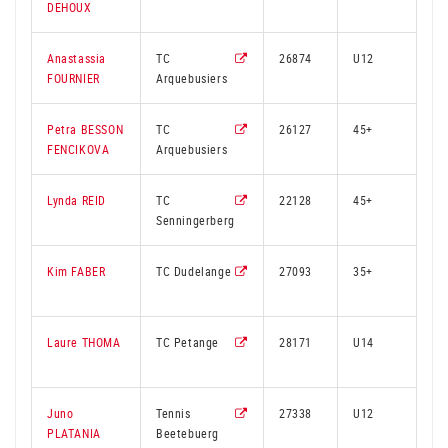
DEHOUX
Anastassia
TC
26874
U12
2
FOURNIER
Arquebusiers
Petra BESSON
TC
26127
45+
2
FENCIKOVA
Arquebusiers
Lynda REID
TC
22128
45+
9
Senningerberg
Kim FABER
TC Dudelange
27093
35+
3
Laure THOMA
TC Petange
28171
U14
2
Juno
Tennis
27338
U12
2
PLATANIA
Beetebuerg