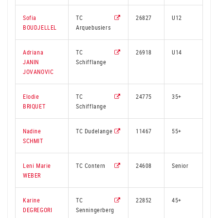
Sofia
TC
26827
U12
2
BOUDJELLEL
Arquebusiers
Adriana
TC
26918
U14
2
JANIN
Schifflange
JOVANOVIC
Elodie
TC
24775
35+
3
BRIQUET
Schifflange
Nadine
TC Dudelange
11467
55+
2
SCHMIT
Leni Marie
TC Contern
24608
Senior
3
WEBER
Karine
TC
22852
45+
3
DEGREGORI
Senningerberg