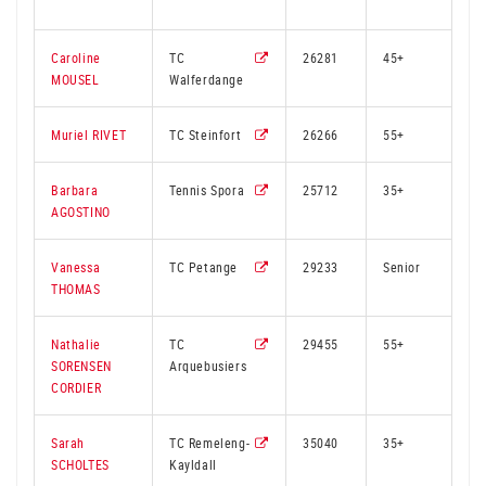
Caroline
TC
26281
45+
1
MOUSEL
Walferdange
Muriel RIVET
TC Steinfort
26266
55+
Barbara
Tennis Spora
25712
35+
2
AGOSTINO
Vanessa
TC Petange
29233
Senior
THOMAS
Nathalie
TC
29455
55+
2
SORENSEN
Arquebusiers
CORDIER
Sarah
TC Remeleng-
35040
35+
2
SCHOLTES
Kayldall