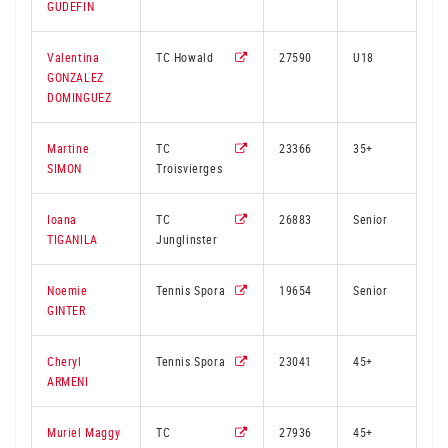
GUDEFIN
Valentina
TC Howald
27590
U18
1
GONZALEZ
DOMINGUEZ
Martine
TC
23366
35+
2
SIMON
Troisvierges
Ioana
TC
26883
Senior
2
TIGANILA
Junglinster
Noemie
Tennis Spora
19654
Senior
2
GINTER
Cheryl
Tennis Spora
23041
45+
2
ARMENI
Muriel Maggy
TC
27936
45+
3