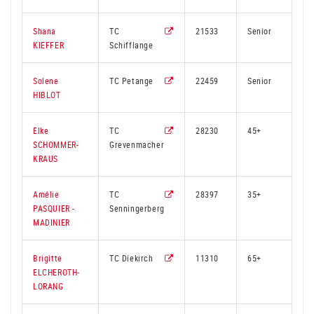
Shana
TC
21533
Senior
5
KIEFFER
Schifflange
Solene
TC Petange
22459
Senior
3
HIBLOT
Elke
TC
28230
45+
3
SCHOMMER-
Grevenmacher
KRAUS
Amélie
TC
28397
35+
3
PASQUIER -
Senningerberg
MADINIER
Brigitte
TC Diekirch
11310
65+
2
ELCHEROTH-
LORANG