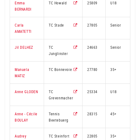
Emma
TC Howald
25809
U18
2
BERNARDI
Carla
TC Stade
27805
Senior
AMATETTI
Jil DELHEZ
TC
24663
Senior
2
Junglinster
Manuela
TC Bonnevoie
27780
35+
2
MATIZ
Anne GLODEN
TC
25334
U18
2
Grevenmacher
Anne - Cécile
Tennis
28315
45+
2
BOULAY
Beetebuerg
Audrey
TC Steinfort
22805
35+
2