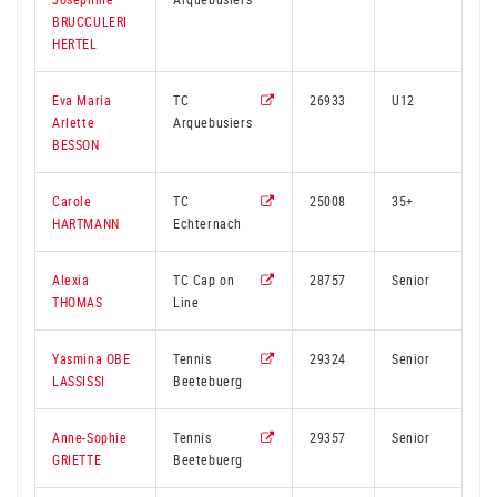
BRUCCULERI
HERTEL
Eva Maria
TC
26933
U12
2
Arlette
Arquebusiers
BESSON
Carole
TC
25008
35+
2
HARTMANN
Echternach
Alexia
TC Cap on
28757
Senior
3
THOMAS
Line
Yasmina OBE
Tennis
29324
Senior
LASSISSI
Beetebuerg
Anne-Sophie
Tennis
29357
Senior
GRIETTE
Beetebuerg