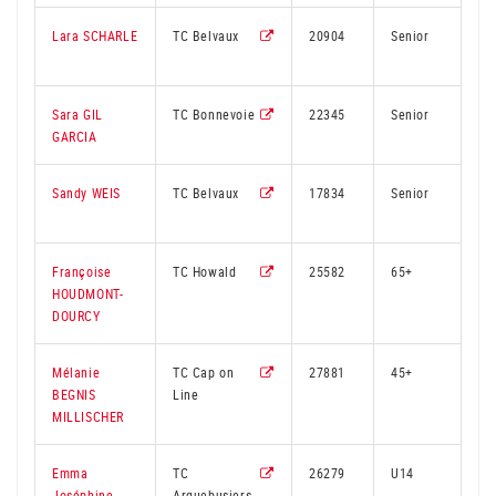
Lara SCHARLE
TC Belvaux
20904
Senior
3
Sara GIL
TC Bonnevoie
22345
Senior
4
GARCIA
Sandy WEIS
TC Belvaux
17834
Senior
3
Françoise
TC Howald
25582
65+
3
HOUDMONT-
DOURCY
Mélanie
TC Cap on
27881
45+
2
BEGNIS
Line
MILLISCHER
Emma
TC
26279
U14
2
Joséphine
Arquebusiers