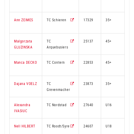
Ann ZEIMES
TC Schieren
17329
35+
4
Malgorzata
TC
25137
45+
3
GLUZINSKA
Arquebusiers
Manca DECKO
TC Contern
22853
45+
3
Dajana VOELZ
TC
23873
35+
2
Grevenmacher
Alexandra
TC Nordstad
27640
U16
2
IVASIUC
Nell HILBERT
TC Roodt/Syre
24607
U18
3