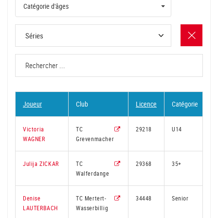
Catégorie d'âges
Joueur
Club
Licence
Catégorie
R
Victoria
TC
29218
U14
1
WAGNER
Grevenmacher
Julija ZICKAR
TC
29368
35+
1
Walferdange
Denise
TC Mertert-
34448
Senior
LAUTERBACH
Wasserbillig