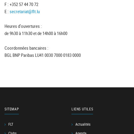
F : +352 57 44 70 72
E :
secretariat@flt.lu
Heures d'ouvertures :
de 9h30 à 11h30 et de 14h00 à 16h00
Coordonnées bancaires :
BGL BNP Paribas LU41 0030 7000 0183 0000
SITEMAP
LIENS UTILES
FLT
Actualités
Clubs
Agenda