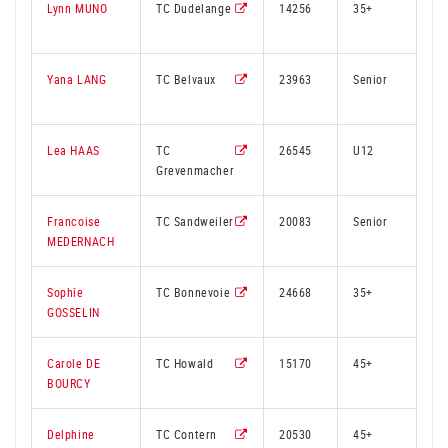
Lynn MUNO
TC Dudelange
14256
35+
2
Yana LANG
TC Belvaux
23963
Senior
1
Lea HAAS
TC
26545
U12
2
Grevenmacher
Francoise
TC Sandweiler
20083
Senior
3
MEDERNACH
Sophîe
TC Bonnevoie
24668
35+
2
GOSSELIN
Carole DE
TC Howald
15170
45+
2
BOURCY
Delphine
TC Contern
20530
45+
3