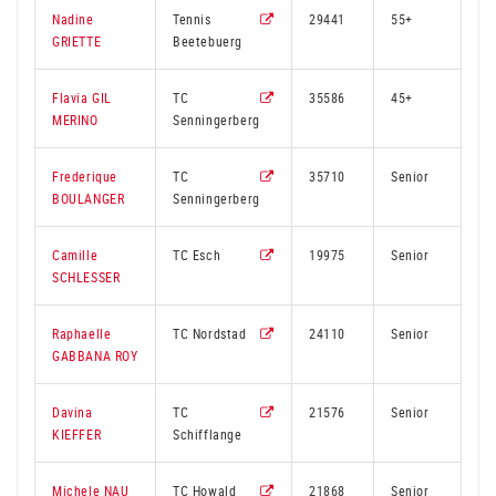
Nadine
Tennis
29441
55+
GRIETTE
Beetebuerg
Flavia GIL
TC
35586
45+
3
MERINO
Senningerberg
Frederique
TC
35710
Senior
BOULANGER
Senningerberg
Camille
TC Esch
19975
Senior
4
SCHLESSER
Raphaelle
TC Nordstad
24110
Senior
2
GABBANA ROY
Davina
TC
21576
Senior
2
KIEFFER
Schifflange
Michele NAU
TC Howald
21868
Senior
9